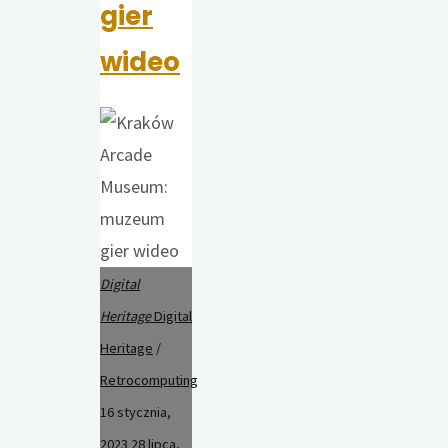
gier
wideo
Digital
Heritage
Digital
Heritage
/
Retrocomputing
16 stycznia,
2023
28 lipca,