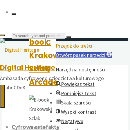
YouTube
Mail
dziedzictwa kulturowego
#LaboCDeK
E-
Search
book:
Przejdź do treści
Krakowski
Otwórz pasek narzędzi
for:
Digital Heritage
Szlak
Narzędzia dostępności
Ambasada cyfrowego dziedzictwa kulturowego
Arcade
Powiększ tekst
#LaboCDeK
Pomniejsz tekst
Skala szarości
Wysoki kontrast
Negatywu
Cyfrowe artefakty