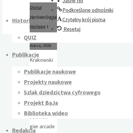
Jasne tło
Digital
Podkreślone odnośniki
Heritage
Digital
Czytelny krój pisma
Historia WWW
Heritage
1
Resetuj
lutego, 2026
18
QUIZ
marca, 2026
Publikacje
Krakowski
Szlak
Publikacje naukowe
Arcade.
Projekty naukowe
Opracowanie
Szlak dziedzictwa cyfrowego
mapy
Projekt BaJa
krakowskich
Biblioteka wideo
salonów
gier arcade
Redakcja