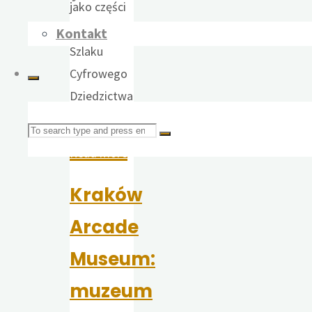
jako części
Turystycznego
Kontakt
Szlaku
Cyfrowego
Dziedzictwa
Kulturowego.
Search
"E-
Read more
book:
for:
Kraków
Krakowski
Szlak
Arcade
Arcade"
Museum:
muzeum