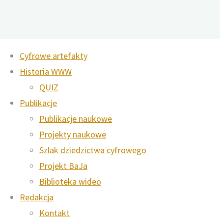
Skip
Cyfrowe artefakty
to
Historia WWW
Tag:
Kraków Arcade
content
QUIZ
Museum
Publikacje
Publikacje naukowe
Home
Posts
Projekty naukowe
tagged
Szlak dziedzictwa cyfrowego
"Kraków
Projekt BaJa
Arcade
Biblioteka wideo
Museum"
2019-2026 © Digital Heritage:
Redakcja
X
Instagram
Ambasada cyfrowego
Kontakt